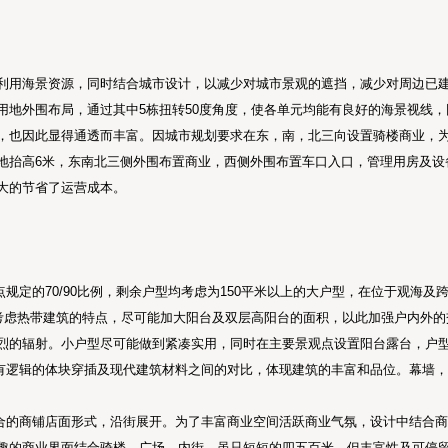
利用海景资源，同时结合城市设计，以减少对城市景观的遮挡，减少对周边已
用地外围布局，通过其中5栋扭转50度角度，使各单元均能有良好的海景视线
，也因此显得通透而丰富。因城市规划要求在东，南，北三向设置骑楼商业，
地抬高6米，东南北三侧外围布置商业，西侧外围布置车口入口，管理用房及设
大的节省了运营成本。
规定的70/90比例，剩余户型均考虑为150平米以上的大户型，在位于观海
分考虑热带建筑的特点，尽可能加大阳台及双层高阳台的面积，以此加强户内外
烈的辐射。小户型尽可能做到紧凑实用，同时在主要景观点设置阳台露台，户
有逻辑的体块穿插及现代建筑材料之间的对比，体现建筑的丰富和品位。幕墙
合的商铺店面形式，沿街展开。为了丰富商业空间活跃商业气氛，设计中结合
趣的商业界面结合骑楼，广场，内街，虽只短短的四五百米，但丰富性及可停留性