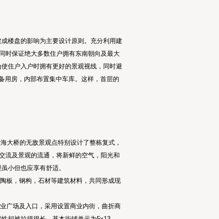
建成楼盘的影响为主要设计原则。充分利用建
，同时保证绝大多数住户拥有东南朝向及最大
为使住户入户时拥有更好的景观视线，同时避
备用房，内部布置集中车库。这样，首层的
及跨海大桥的无敌景观点特别设计了整栋复式，
的交流及景观的流通，将新鲜的空气，阳光和
型虽小但也应享有舒适。
，陶板，钢构，石材等建筑材料，共同形成现
商业广场及入口，采用设置商业内街，曲折商
却被拉得很长。基本街铺单元为5x13