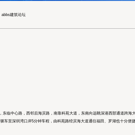
源：abbs建筑论坛
，东临中心路，西邻后海滨路，南靠科苑大道，东南向远眺深港西部通道跨海大
港。驱车至深圳湾口岸5分钟车程，由科苑路经滨海大道通往福田、罗湖也十分便