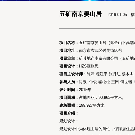
五矿南京晏山居
2016-01-05
项目名称：
五矿南京晏山居（紫金山下高端
项目地址：
南京市玄武区钟灵街50号
项目业主：
矿其地产南京有限公司（五矿地
项目设计：
HZS滙张思
项目主设计师：
陈津 程江平 张丹红 杨木杰 
参与人员：
肖泉 仲俊 翟松松 王田 何世瑞
设计时间：
2015年
项目面积：
占地面积：90,963平方米,
建筑面积：
199,927平方米
项目介绍：
规划设计：
规划设计中为体现山居的属性，保障居住品