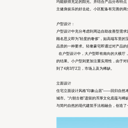
均能获得充足的阳光。并结合产品分布特点
主健身娱乐的好去处。小区配备有完善的商
户型设计：
户型设计中充分考虑到周边自助改善型需求
顾名思义即为”轻度的奢侈“，如高端车里的
品质的一种要求。轻奢豪宅即通过对产品的
在户型设计中，大户型即有南向的大横厅，
的结果。小户型则更加注重实用性，由于对得
到了4房3厅2卫，市场上及为稀缺。
立面设计
住宅立面设计风格“印象山居”——回归自
城市。“六朝古都”遗留的浑厚文化底蕴与
与简约自然的现代建筑手法相融合，创造了