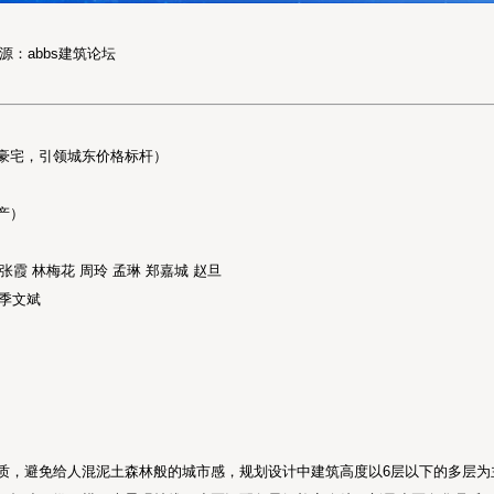
 稿源：abbs建筑论坛
豪宅，引领城东价格标杆）
产）
张霞 林梅花 周玲 孟琳 郑嘉城 赵旦
 季文斌
质，避免给人混泥土森林般的城市感，规划设计中建筑高度以6层以下的多层为主