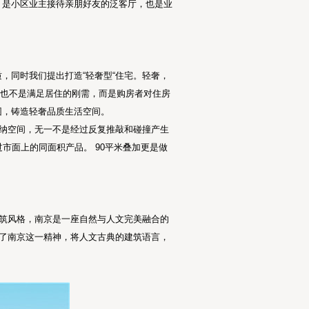
，是小区业主接待亲朋好友的泛客厅，也是业
，同时我们提出打造“轻奢型“住宅。轻奢，
宅，也不是满足居住的刚需，而是购房者对住房
园，铸造轻奢品质生活空间。
纳空间，无一不是经过反复推敲和碰撞产生
市面上的同面积产品。 90平米叠加更是做
建筑风格，南京是一座自然与人文完美融合的
承了南京这一精神，将人文古典的建筑语言，