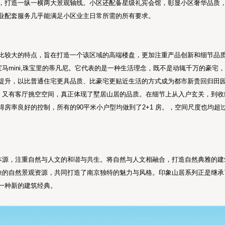
，打造一纵一横两大景观轴线。小区还配备星级礼宾会馆，彰显小区奢华品质
业配套服务几乎能满足小区业主日常所需的所有要求。
比较大的特点，旨在打造一个该区域的高端楼盘，更加注重产品创新和细节品质
宝马mini,珠宝里的蒂凡尼。它代表的是一种生活理念，既不是动辄千万的豪
提升，以比普通住宅更具品质、比豪宅更贴近生活的方式成为都市新贵回归田
又有客厅挑空空间，真正体现了墅居山居的品质。在细节上从入户玄关，到收
房率良好的控制，所有的90平米小户型均做到了2+1 房。，空间尺度也均超过
然本源，注重自然与人文的和谐与共生。将自然与人文相融合，打造自然典雅的
稀缺的自然景观资源，共同打造了南京独特的魅力与风格。印象山居系列正是继
一种新的建筑经典。