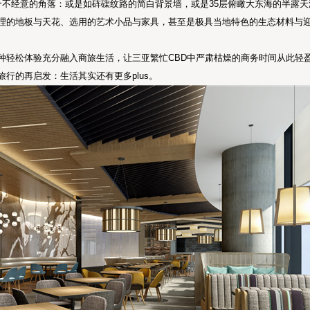
个不经意的角落：或是如砗磲纹路的简白背景墙，或是35层俯瞰大东海的半露
理的地板与天花、选用的艺术小品与家具，甚至是极具当地特色的生态材料与
种轻松体验充分融入商旅生活，让三亚繁忙CBD中严肃枯燥的商务时间从此轻
行的再启发：生活其实还有更多plus。