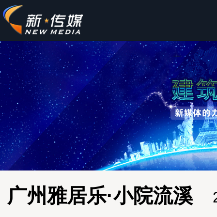
广州雅居乐·小院流溪